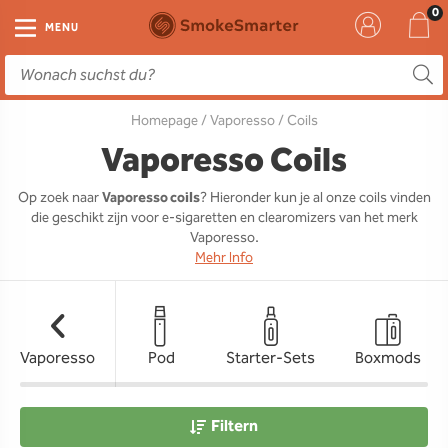
E-Zigarette
Zubehör
Einweg
Liquids
DIY
MENU
E-Zigaretten Starter-Sets
Einweg Vape
E-Liquid
Clearomizer
Aromen
Homepage
/
Vaporesso
/ Coils
Einweg
Einweg Pod
Aromen
Coils
Base
Vaporesso Coils
Pod Systeme
Einweg Pod Akku
Booster
Pods
RTA & RDA
Op zoek naar
Vaporesso coils
? Hieronder kun je al onze coils vinden
die geschikt zijn voor e-sigaretten en clearomizers van het merk
Clearomizer
Base
Driptips
Wick & Coils
Vaporesso.
Mehr Info
Coils
Akkus
Liquid Flaschen
Akkus
Ladegeräte
Vaporesso
Pod
Starter-Sets
Boxmods
Ersatzgläser
Sonstiges
Filtern