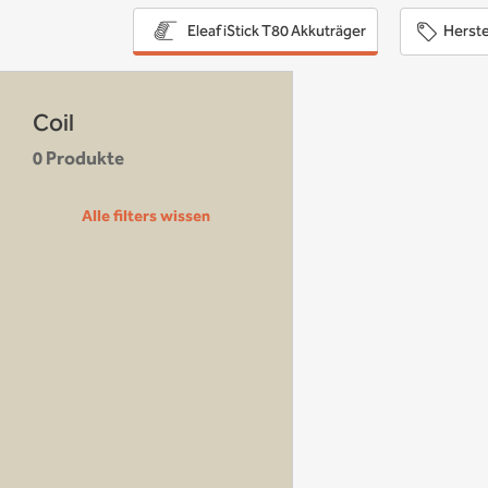
Herste
Eleaf iStick T80 Akkuträger
Coil
0 Produkte
Alle filters wissen