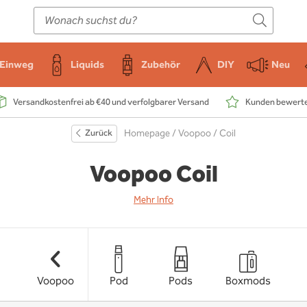
E-Zigarette
Zubehör
Einweg
Liquids
DIY
Einweg
Liquids
Zubehör
DIY
Neu
Versandkostenfrei ab €40 und verfolgbarer Versand
Kunden bewerten
Zurück
Homepage
/
Voopoo
/ Coil
Voopoo Coil
Mehr Info
Voopoo
Pod
Pods
Boxmods