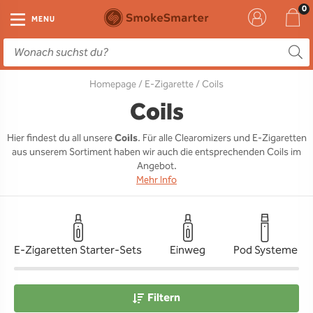
E-Zigarette
Zubehör
Einweg
Liquids
DIY
MENU
E-Zigaretten Starter-Sets
Einweg Vape
E-Liquid
Clearomizer
Aromen
Homepage
/
E-Zigarette
/ Coils
Einweg
Einweg Pod
Aromen
Coils
Base
Coils
Pod Systeme
Einweg Pod Akku
Booster
Pods
RTA & RDA
Hier findest du all unsere
Coils
. Für alle Clearomizers und E-Zigaretten
aus unserem Sortiment haben wir auch die entsprechenden Coils im
Clearomizer
Base
Driptips
Wick & Coils
Angebot.
Mehr Info
Coils
Akkus
Liquid Flaschen
Akkus
Ladegeräte
E-Zigaretten Starter-Sets
Einweg
Pod Systeme
Ersatzgläser
Sonstiges
Filtern