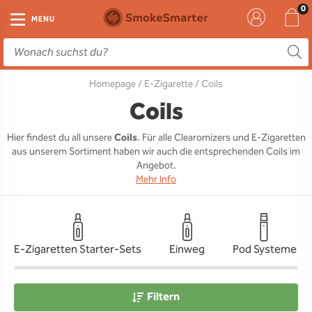
E-Zigarette
Zubehör
Einweg
Liquids
DIY
MENU
E-Zigaretten Starter-Sets
Einweg Vape
E-Liquid
Clearomizer
Aromen
Homepage
/
E-Zigarette
/ Coils
Einweg
Einweg Pod
Aromen
Coils
Base
Coils
Pod Systeme
Einweg Pod Akku
Booster
Pods
RTA & RDA
Hier findest du all unsere
Coils
. Für alle Clearomizers und E-Zigaretten
aus unserem Sortiment haben wir auch die entsprechenden Coils im
Clearomizer
Base
Driptips
Wick & Coils
Angebot.
Mehr Info
Coils
Akkus
Liquid Flaschen
Akkus
Ladegeräte
E-Zigaretten Starter-Sets
Einweg
Pod Systeme
Ersatzgläser
Sonstiges
Filtern