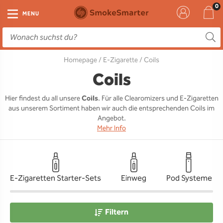
E-Zigarette
Zubehör
Einweg
Liquids
DIY
MENU
E-Zigaretten Starter-Sets
Einweg Vape
E-Liquid
Clearomizer
Aromen
Homepage
/
E-Zigarette
/ Coils
Einweg
Einweg Pod
Aromen
Coils
Base
Coils
Pod Systeme
Einweg Pod Akku
Booster
Pods
RTA & RDA
Hier findest du all unsere
Coils
. Für alle Clearomizers und E-Zigaretten
aus unserem Sortiment haben wir auch die entsprechenden Coils im
Clearomizer
Base
Driptips
Wick & Coils
Angebot.
Mehr Info
Coils
Akkus
Liquid Flaschen
Akkus
Ladegeräte
E-Zigaretten Starter-Sets
Einweg
Pod Systeme
Ersatzgläser
Sonstiges
Filtern