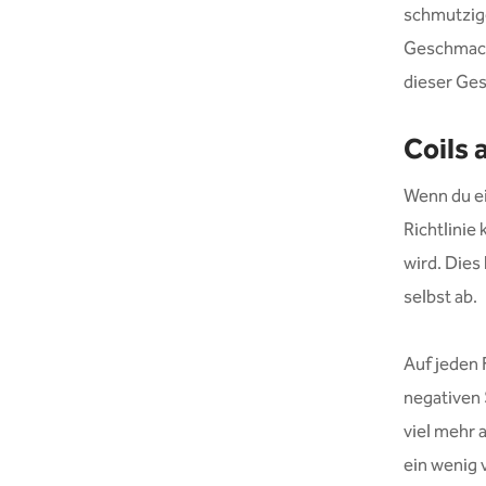
schmutzig
Geschmack 
dieser Ges
Coils
Wenn du ei
Richtlinie
wird. Dies
selbst ab.
Auf jeden 
negativen 
viel mehr 
ein wenig 