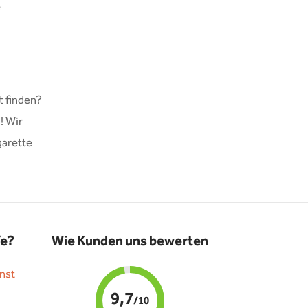
e
t finden?
! Wir
garette
fe?
Wie Kunden uns bewerten
nst
9,7
/10