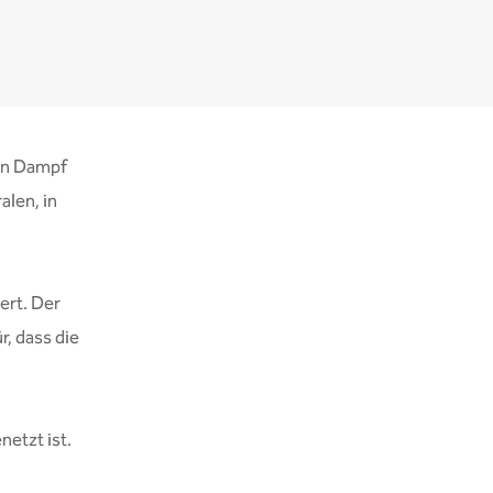
 in Dampf
alen, in
ert. Der
r, dass die
netzt ist.