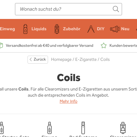
E-Zigarette
Zubehör
Einweg
Liquids
DIY
Einweg
Liquids
Zubehör
DIY
Neu
Versandkostenfrei ab €40 und verfolgbarer Versand
Kunden bewerten
Zurück
Homepage
/
E-Zigarette
/ Coils
Coils
 all unsere
Coils
. Für alle Clearomizers und E-Zigaretten aus unserem Sor
auch die entsprechenden Coils im Angebot.
Mehr Info