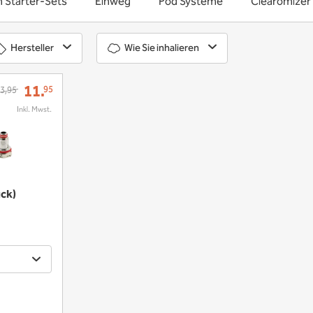
n Starter-Sets
Einweg
Pod Systeme
Clearomizer
Hersteller
Wie Sie inhalieren
11.
95
3,95
ck)