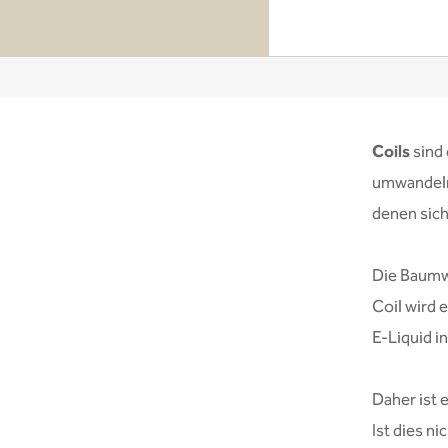
Coils
sind 
umwandeln.
denen sich
Die Baumwo
Coil wird 
E-Liquid i
Daher ist 
Ist dies ni