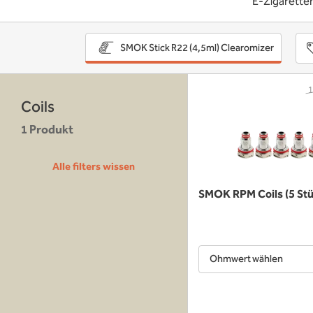
E-Zigarette
SMOK Stick R22 (4,5ml) Clearomizer
1
Coils
1 Produkt
Alle filters wissen
SMOK RPM Coils (5 Stü
Ohmwert wählen