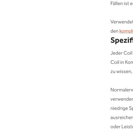
Fällen ist 
Verwendet 
den
kompl
Spezif
Jeder Coil
Coil in Ko
zu wissen,
Normalerwe
verwenden
niedrige S
ausreichen
oder Leist