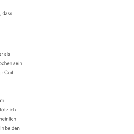
, dass
r als
Wochen sein
er Coil
im
lötzlich
heinlich
 In beiden