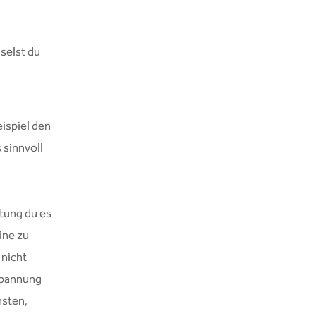
selst du
ispiel den
 sinnvoll
tung du es
ine zu
 nicht
Spannung
nsten,