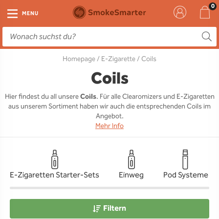
E-Zigarette
Zubehör
Einweg
Liquids
DIY
MENU
E-Zigaretten Starter-Sets
Einweg Vape
E-Liquid
Clearomizer
Aromen
Homepage
/
E-Zigarette
/ Coils
Einweg
Einweg Pod
Aromen
Coils
Base
Coils
Pod Systeme
Einweg Pod Akku
Booster
Pods
RTA & RDA
Hier findest du all unsere
Coils
. Für alle Clearomizers und E-Zigaretten
aus unserem Sortiment haben wir auch die entsprechenden Coils im
Clearomizer
Base
Driptips
Wick & Coils
Angebot.
Mehr Info
Coils
Akkus
Liquid Flaschen
Akkus
Ladegeräte
E-Zigaretten Starter-Sets
Einweg
Pod Systeme
Ersatzgläser
Sonstiges
Filtern