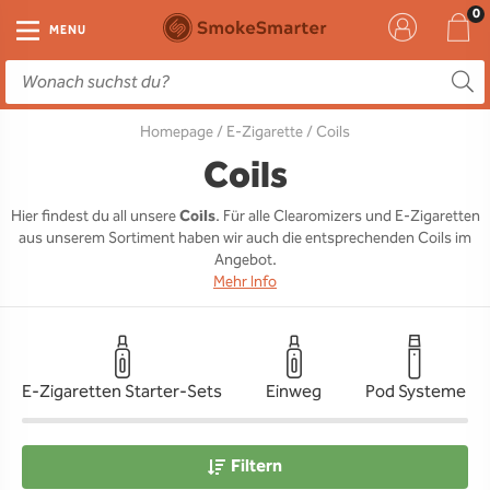
E-Zigarette
Zubehör
Einweg
Liquids
DIY
MENU
E-Zigaretten Starter-Sets
Einweg Vape
E-Liquid
Clearomizer
Aromen
Homepage
/
E-Zigarette
/ Coils
Einweg
Einweg Pod
Aromen
Coils
Base
Coils
Pod Systeme
Einweg Pod Akku
Booster
Pods
RTA & RDA
Hier findest du all unsere
Coils
. Für alle Clearomizers und E-Zigaretten
aus unserem Sortiment haben wir auch die entsprechenden Coils im
Clearomizer
Base
Driptips
Wick & Coils
Angebot.
Mehr Info
Coils
Akkus
Liquid Flaschen
Akkus
Ladegeräte
E-Zigaretten Starter-Sets
Einweg
Pod Systeme
Ersatzgläser
Sonstiges
Filtern