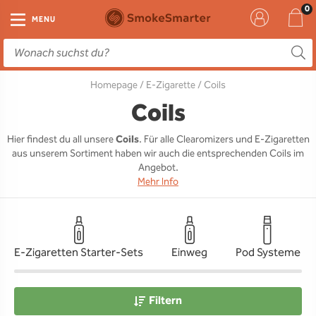
E-Zigarette
Zubehör
Einweg
Liquids
DIY
MENU
E-Zigaretten Starter-Sets
Einweg Vape
E-Liquid
Clearomizer
Aromen
Homepage
/
E-Zigarette
/ Coils
Einweg
Einweg Pod
Aromen
Coils
Base
Coils
Pod Systeme
Einweg Pod Akku
Booster
Pods
RTA & RDA
Hier findest du all unsere
Coils
. Für alle Clearomizers und E-Zigaretten
aus unserem Sortiment haben wir auch die entsprechenden Coils im
Clearomizer
Base
Driptips
Wick & Coils
Angebot.
Mehr Info
Coils
Akkus
Liquid Flaschen
Akkus
Ladegeräte
E-Zigaretten Starter-Sets
Einweg
Pod Systeme
Ersatzgläser
Sonstiges
Filtern