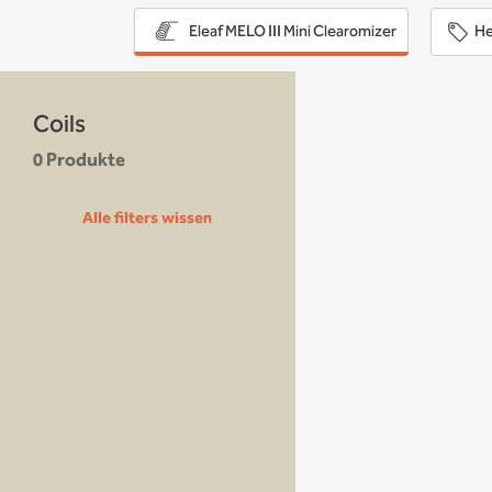
He
Eleaf MELO III Mini Clearomizer
Coils
0 Produkte
Alle filters wissen