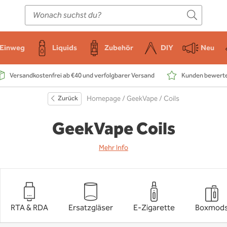
E-Zigarette
Zubehör
Einweg
Liquids
DIY
Einweg
Liquids
Zubehör
DIY
Neu
Versandkostenfrei ab €40 und verfolgbarer Versand
Kunden bewerten
Zurück
Homepage
/
GeekVape
/ Coils
GeekVape Coils
Mehr Info
RTA & RDA
Ersatzgläser
E-Zigarette
Boxmod