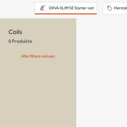
Herstel
OXVA XLIM SE Starter-set
Coils
0 Produkte
Alle filters wissen