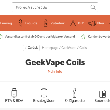
E-Zigarette
Zubehör
Einweg
Liquids
DIY
Einweg
Liquids
Zubehör
DIY
Neu
Versandkostenfrei ab €40 und verfolgbarer Versand
Kunden bewerten
Zurück
Homepage
/
GeekVape
/ Coils
GeekVape Coils
Mehr Info
RTA & RDA
Ersatzgläser
E-Zigarette
Boxmod