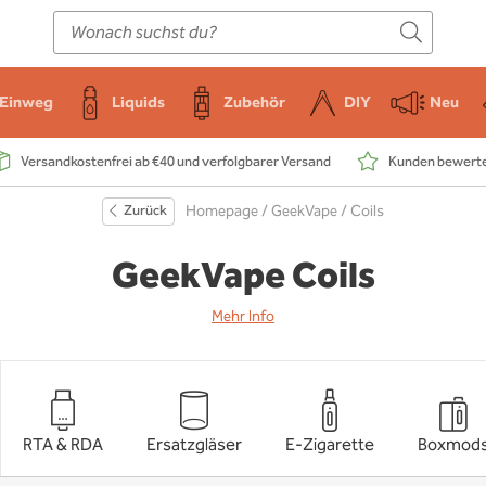
E-Zigarette
Zubehör
Einweg
Liquids
DIY
Einweg
Liquids
Zubehör
DIY
Neu
Versandkostenfrei ab €40 und verfolgbarer Versand
Kunden bewerten
Zurück
Homepage
/
GeekVape
/ Coils
GeekVape Coils
Mehr Info
RTA & RDA
Ersatzgläser
E-Zigarette
Boxmod