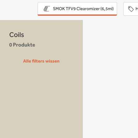
H
SMOK TFV9 Clearomizer (6,5ml)
Coils
0 Produkte
Alle filters wissen