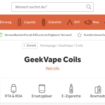
E-Zigarette
Zubehör
Einweg
Liquids
DIY
Einweg
Liquids
Zubehör
DIY
Neu
Versandkostenfrei ab €40 und verfolgbarer Versand
Kunden bewerten
Zurück
Homepage
/
GeekVape
/ Coils
GeekVape Coils
Mehr Info
RTA & RDA
Ersatzgläser
E-Zigarette
Boxmod