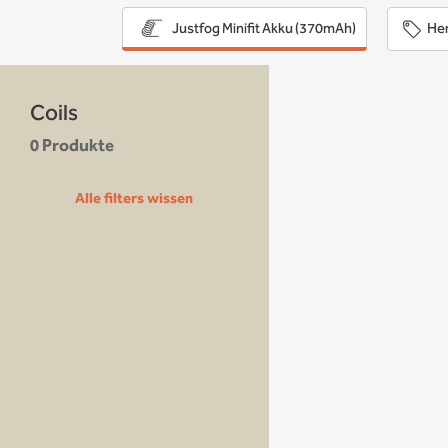
Her
Justfog Minifit Akku (370mAh)
Coils
0 Produkte
Alle filters wissen