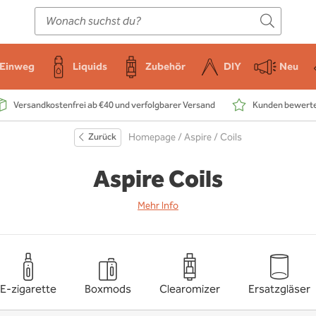
E-Zigarette
Zubehör
Einweg
Liquids
DIY
Einweg
Liquids
Zubehör
DIY
Neu
Versandkostenfrei ab €40 und verfolgbarer Versand
Kunden bewerten
Zurück
Homepage
/
Aspire
/ Coils
Aspire Coils
Mehr Info
E-zigarette
Boxmods
Clearomizer
Ersatzgläser