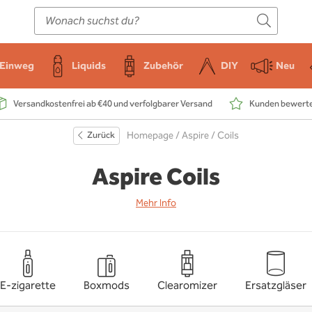
E-Zigarette
Zubehör
Einweg
Liquids
DIY
Einweg
Liquids
Zubehör
DIY
Neu
Versandkostenfrei ab €40 und verfolgbarer Versand
Kunden bewerten
Zurück
Homepage
/
Aspire
/ Coils
Aspire Coils
Mehr Info
E-zigarette
Boxmods
Clearomizer
Ersatzgläser