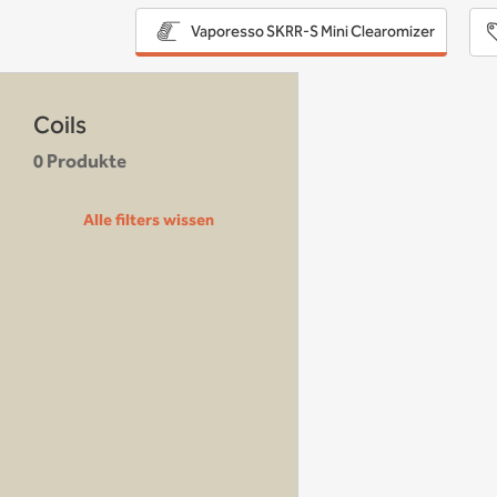
Vaporesso SKRR-S Mini Clearomizer
Coils
0 Produkte
Alle filters wissen