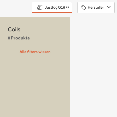
Hersteller
Justfog Q16 FF
Coils
0 Produkte
Alle filters wissen