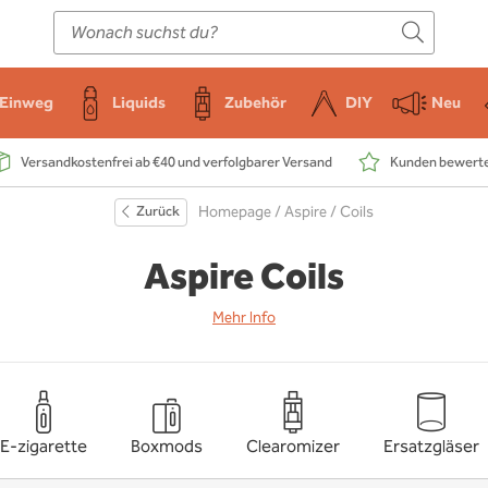
E-Zigarette
Zubehör
Einweg
Liquids
DIY
Einweg
Liquids
Zubehör
DIY
Neu
Versandkostenfrei ab €40 und verfolgbarer Versand
Kunden bewerten
Zurück
Homepage
/
Aspire
/ Coils
Aspire Coils
Mehr Info
E-zigarette
Boxmods
Clearomizer
Ersatzgläser